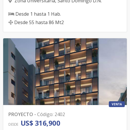
Zona Universitaria
,
Santo Domingo D.N.
Desde
1
hasta
1
Hab.
Desde
55
hasta
86
Mt2
VENTA
PROYECTO
-
Código
:
2402
US$ 316,900
DESDE