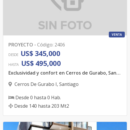
VENTA
PROYECTO
-
Código
:
2406
US$ 345,000
DESDE
US$ 495,000
HASTA
Exclusividad y confort en Cerros de Gurabo, Santiago
Cerros De Gurabo I
,
Santiago
Desde
0
hasta
0
Hab.
Desde
140
hasta
203
Mt2