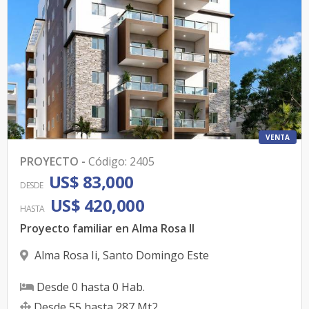
VENTA
PROYECTO
-
Código
:
2405
US$ 83,000
DESDE
US$ 420,000
HASTA
Proyecto familiar en Alma Rosa II
Alma Rosa Ii
,
Santo Domingo Este
Desde
0
hasta
0
Hab.
Desde
55
hasta
287
Mt2