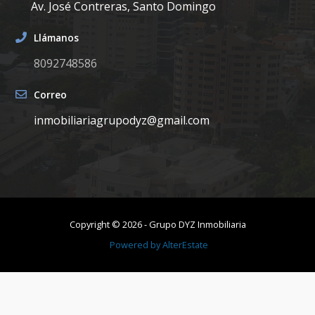
Av. José Contreras, Santo Domingo
Llámanos
8092748586
Correo
inmobiliariagrupodyz@gmail.com
Copyright ©
2026
-
Grupo DYZ Inmobiliaria
Powered by
AlterEstate