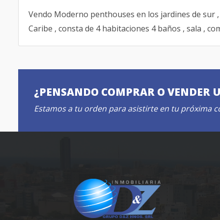
Vendo Moderno penthouses en los jardines de sur , d
Caribe , consta de 4 habitaciones 4 baños , sala , co
¿PENSANDO COMPRAR O VENDER 
Estamos a tu orden para asistirte en tu próxima 