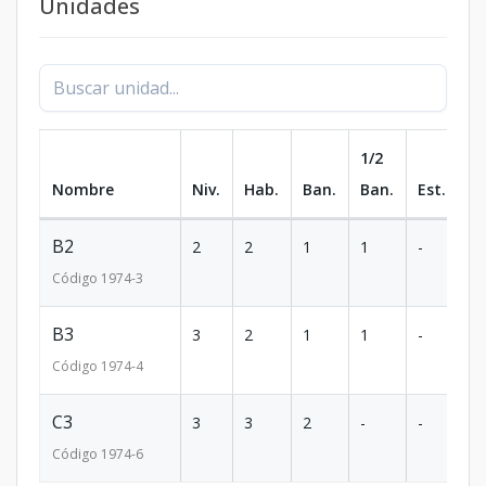
Unidades
1/2
Nombre
Niv.
Hab.
Ban.
Ban.
Est.
m
B2
2
2
1
1
-
8
Código
1974
-3
B3
3
2
1
1
-
8
Código
1974
-4
C3
3
3
2
-
-
1
Código
1974
-6