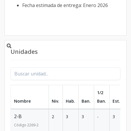
Fecha estimada de entrega: Enero 2026
Unidades
1/2
Nombre
Niv.
Hab.
Ban.
Ban.
Est.
m
2-B
2
3
3
-
3
2
Código
2269
-2