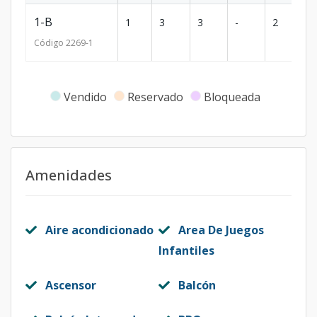
1-B
1
3
3
-
2
2
Código
2269
-1
Vendido
Reservado
Bloqueada
Amenidades
Aire acondicionado
Area De Juegos
Infantiles
Ascensor
Balcón