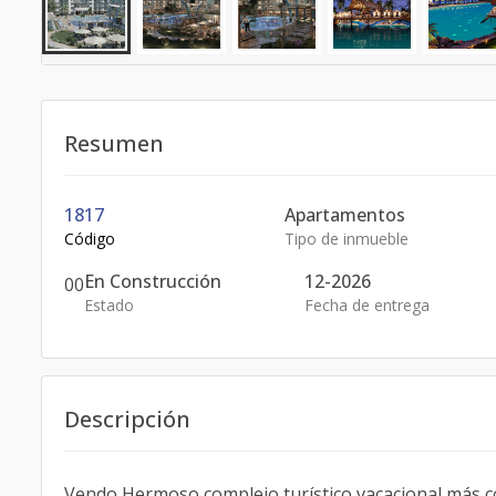
Resumen
1817
Apartamentos
Código
Tipo de inmueble
En Construcción
12-2026
0
0
Estado
Fecha de entrega
Descripción
Vendo Hermoso complejo turístico vacacional más co