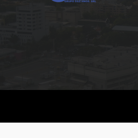
Código
1817
-15
245
2
1
1
-
Código
1817
-16
316
3
1
1
-
Código
1817
-17
318
3
1
1
-
Código
1817
-18
319
3
1
1
-
Código
1817
-19
342
3
1
1
-
Código
1817
-20