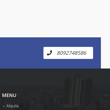
8092748586
MENU
Alquila