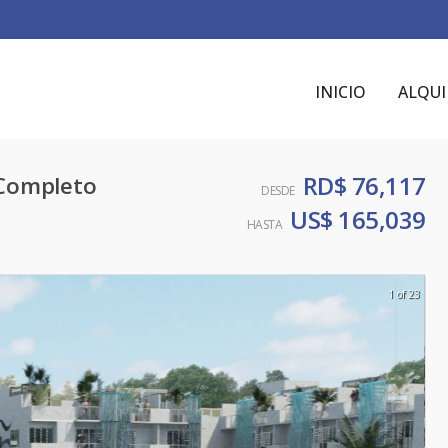
INICIO
ALQUI
RD$ 76,117
Completo
DESDE
US$ 165,039
HASTA
1 of 23