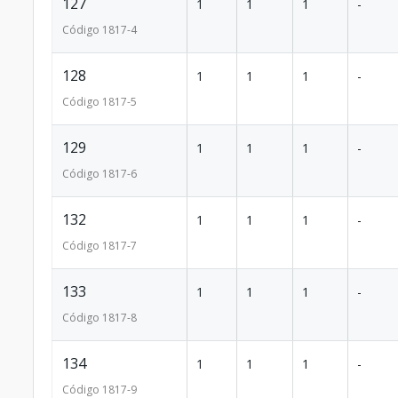
127
1
1
1
-
Código
1817
-4
128
1
1
1
-
Código
1817
-5
129
1
1
1
-
Código
1817
-6
132
1
1
1
-
Código
1817
-7
133
1
1
1
-
Código
1817
-8
134
1
1
1
-
Código
1817
-9