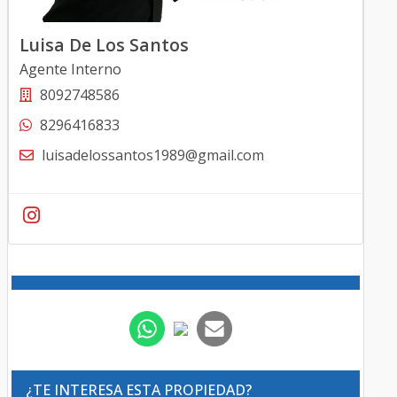
Luisa De Los Santos
Agente Interno
8092748586
8296416833
luisadelossantos1989@gmail.com
¿TE INTERESA ESTA PROPIEDAD?