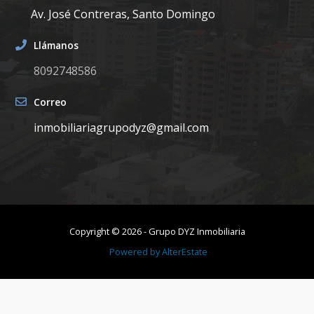
Av. José Contreras, Santo Domingo
Llámanos
-
36.84
-
US$ 72,339
8092748586
Correo
-
36.84
-
US$ 73,441
inmobiliariagrupodyz@gmail.com
-
36.84
-
US$ 73,441
-
36.84
-
US$ 73,441
Copyright ©
2026
-
Grupo DYZ Inmobiliaria
Powered by
AlterEstate
-
36.84
-
US$ 73,441